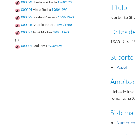
000023
Shintaro Yokochi
1960/1960
Título
000024
Maria Rocha
1960/1960
Norberto Sil
000025
Serafim Marques
1960/1960
000026
António Pereira
1960/1960
Datas d
000027
Tomé Martins
1960/1960
(...)
1960
a
1
000001
Saúl Pires
1960/1960
Suporte
Papel
Âmbito 
Ficha de insc
romana, na X
Sistema 
Numéric