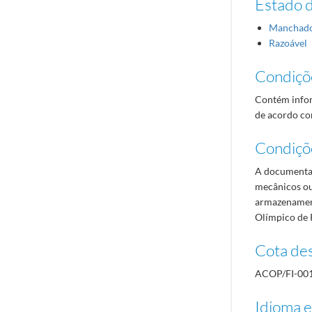
Estado 
Manchad
Razoável
Condiçõ
Contém infor
de acordo com
Condiçõ
A documentaç
mecânicos ou
armazenament
Olímpico de 
Cota des
ACOP/FI-00
Idioma e