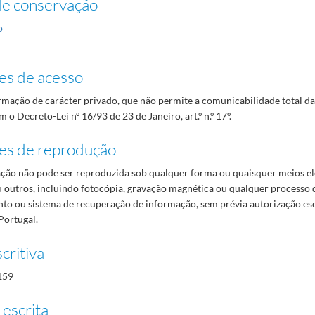
de conservação
o
es de acesso
mação de carácter privado, que não permite a comunicabilidade total d
 o Decreto-Lei nº 16/93 de 23 de Janeiro, art.º n.º 17º.
es de reprodução
ão não pode ser reproduzida sob qualquer forma ou quaisquer meios el
 outros, incluindo fotocópia, gravação magnética ou qualquer processo 
o ou sistema de recuperação de informação, sem prévia autorização es
Portugal.
critiva
159
 escrita