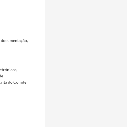
a documentação,
etrónicos,
de
crita do Comité