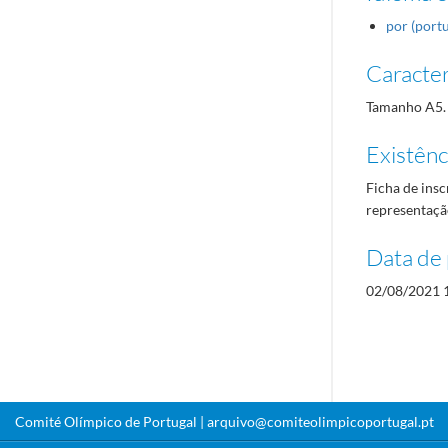
por (port
Caracterí
Tamanho A5.
Existênci
Ficha de insc
representaçã
Data de 
02/08/2021 
Comité Olímpico de Portugal |
arquivo@comiteolimpicoportugal.pt