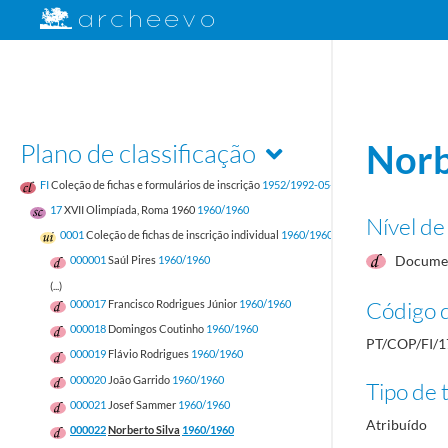
Plano de classificação
Norb
FI
Coleção de fichas e formulários de inscrição
1952/1992-05-17
17
XVII Olimpíada, Roma 1960
1960/1960
Nível de
0001
Coleção de fichas de inscrição individual
1960/1960
Documen
000001
Saúl Pires
1960/1960
(...)
Código d
000017
Francisco Rodrigues Júnior
1960/1960
000018
Domingos Coutinho
1960/1960
PT/COP/FI/1
000019
Flávio Rodrigues
1960/1960
000020
João Garrido
1960/1960
Tipo de t
000021
Josef Sammer
1960/1960
Atribuído
000022
Norberto Silva
1960/1960