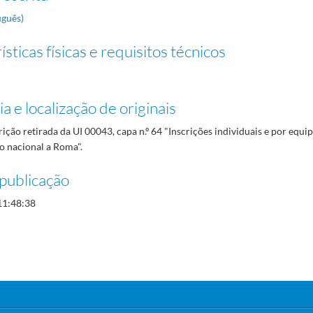
uguês)
sticas físicas e requisitos técnicos
a e localização de originais
rição retirada da UI 00043, capa n.º 64 "Inscrições individuais e por equi
o nacional a Roma".
publicação
11:48:38