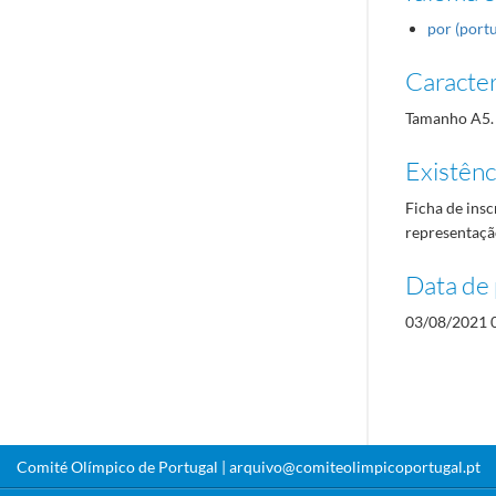
por (port
Caracterí
Tamanho A5.
Existênci
Ficha de insc
representaçã
Data de 
03/08/2021 
Comité Olímpico de Portugal |
arquivo@comiteolimpicoportugal.pt