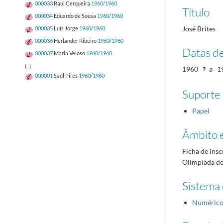
000033
Raúl Cerqueira
1960/1960
Título
000034
Eduardo de Sousa
1960/1960
José Brites
000035
Luís Jorge
1960/1960
000036
Herlander Ribeiro
1960/1960
Datas d
000037
Maria Veloso
1960/1960
(...)
1960
a
1
000001
Saúl Pires
1960/1960
Suporte
Papel
Âmbito 
Ficha de insc
Olimpíada d
Sistema 
Numéric