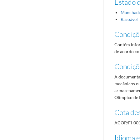
Estado 
Manchad
Razoável
Condiçõ
Contém infor
de acordo com
Condiçõ
A documentaç
mecânicos ou
armazenament
Olímpico de 
Cota des
ACOP/FI-00
Idioma e