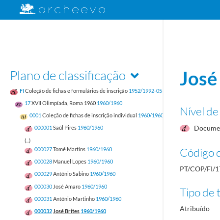
Plano de classificação
José
FI
Coleção de fichas e formulários de inscrição
1952/1992-05-17
17
XVII Olimpíada, Roma 1960
1960/1960
Nível de
0001
Coleção de fichas de inscrição individual
1960/1960
Documen
000001
Saúl Pires
1960/1960
(...)
Código d
000027
Tomé Martins
1960/1960
000028
Manuel Lopes
1960/1960
PT/COP/FI/1
000029
António Sabino
1960/1960
000030
José Amaro
1960/1960
Tipo de t
000031
António Martinho
1960/1960
Atribuído
000032
José Brites
1960/1960