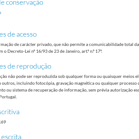
de conservação
o
es de acesso
mação de carácter privado, que não permite a comunicabilidade total d
 o Decreto-Lei nº 16/93 de 23 de Janeiro, art.º n.º 17º.
es de reprodução
ão não pode ser reproduzida sob qualquer forma ou quaisquer meios el
 outros, incluindo fotocópia, gravação magnética ou qualquer processo 
o ou sistema de recuperação de informação, sem prévia autorização es
Portugal.
critiva
169
 escrita