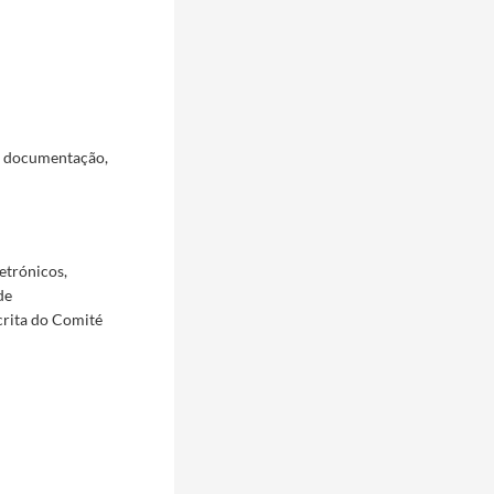
a documentação,
etrónicos,
de
crita do Comité