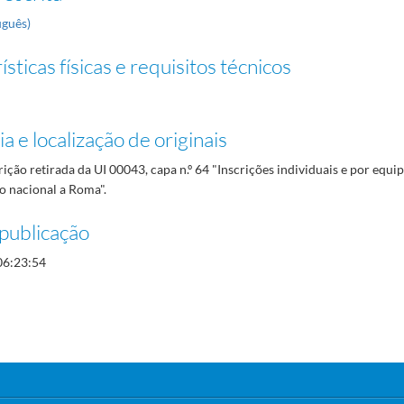
uguês)
sticas físicas e requisitos técnicos
a e localização de originais
rição retirada da UI 00043, capa n.º 64 "Inscrições individuais e por equi
o nacional a Roma".
publicação
06:23:54