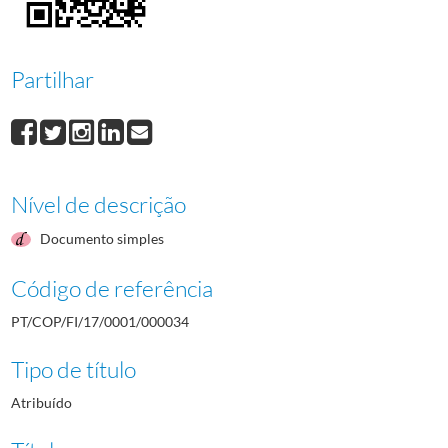
000035
Luís Jorge
1960/1960
000036
Herlander Ribeiro
1960/1960
000037
Maria Veloso
1960/1960
Partilhar
000038
Guy Chaves
1960/1960
000039
Francisco Ferreira
1960/1960
(...)
000001
Saúl Pires
1960/1960
Nível de descrição
Documento simples
Código de referência
PT/COP/FI/17/0001/000034
Tipo de título
Atribuído