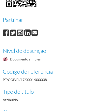
000039
Francisco Ferreira
1960/1960
000040
António Martins
1960/1960
000041
Manuel da Silva
1960/1960
Partilhar
000042
António Tavares
1960/1960
000043
Rogério Tavares
1960/1960
(...)
000001
Saúl Pires
1960/1960
Nível de descrição
Documento simples
Código de referência
PT/COP/FI/17/0001/000038
Tipo de título
Atribuído