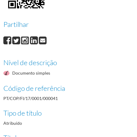
000042
António Tavares
1960/1960
000043
Rogério Tavares
1960/1960
000044
André Antunes
1960/1960
Partilhar
000045
António Jorge
1960/1960
000046
Albino da Silva
1960/1960
(...)
000001
Saúl Pires
1960/1960
Nível de descrição
Documento simples
Código de referência
PT/COP/FI/17/0001/000041
Tipo de título
Atribuído