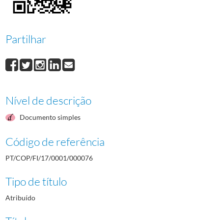
000077
José Vieira
1960/1960
000078
Ilídio da Silva
1960/1960
000079
Rui Valença
1960/1960
Partilhar
000080
Filipe Fernandes
1960/1960
000081
Henrique Calado
1960/1960
(...)
000001
Saúl Pires
1960/1960
Nível de descrição
Documento simples
Código de referência
PT/COP/FI/17/0001/000076
Tipo de título
Atribuído