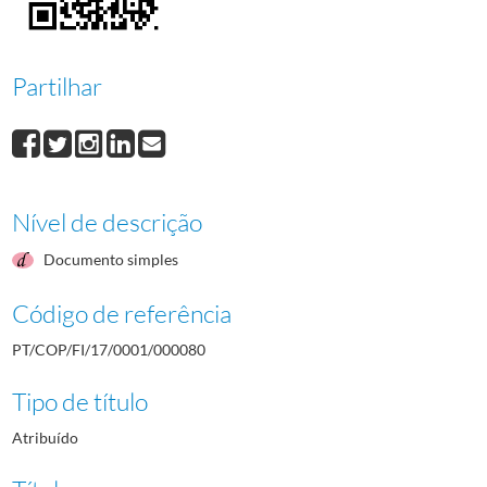
000081
Henrique Calado
1960/1960
000082
António de Almeida
1960/1960
000083
João Lopes
1960/1960
Partilhar
000084
Eduardo de Almeida
1960/1960
000085
Vasco Ramires
1960/1960
(...)
000001
Saúl Pires
1960/1960
Nível de descrição
Documento simples
Código de referência
PT/COP/FI/17/0001/000080
Tipo de título
Atribuído