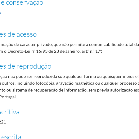
de conservação
o
es de acesso
mação de carácter privado, que não permite a comunicabilidade total d
 o Decreto-Lei nº 16/93 de 23 de Janeiro, art.º n.º 17º.
es de reprodução
ão não pode ser reproduzida sob qualquer forma ou quaisquer meios el
 outros, incluindo fotocópia, gravação magnética ou qualquer processo 
o ou sistema de recuperação de informação, sem prévia autorização es
Portugal.
critiva
221
 escrita