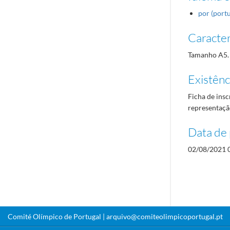
por (port
Caracterí
Tamanho A5.
Existênci
Ficha de insc
representaçã
Data de 
02/08/2021 
Comité Olímpico de Portugal |
arquivo@comiteolimpicoportugal.pt