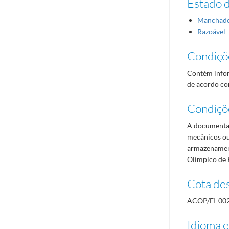
Estado 
Manchad
Razoável
Condiçõ
Contém infor
de acordo com
Condiçõ
A documentaç
mecânicos ou
armazenament
Olímpico de 
Cota des
ACOP/FI-00
Idioma e