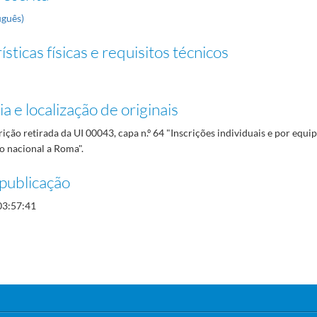
uguês)
sticas físicas e requisitos técnicos
a e localização de originais
rição retirada da UI 00043, capa n.º 64 "Inscrições individuais e por equi
o nacional a Roma".
publicação
03:57:41