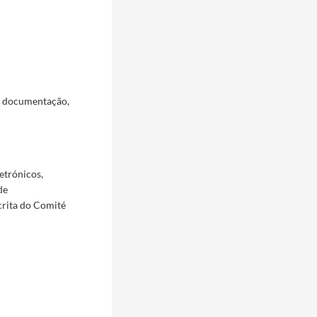
a documentação,
etrónicos,
de
crita do Comité