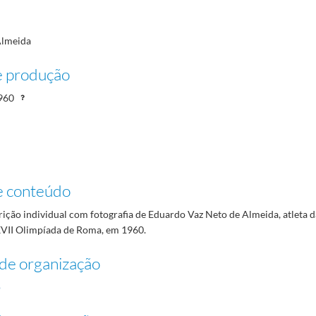
Almeida
e produção
960
e conteúdo
rição individual com fotografia de Eduardo Vaz Neto de Almeida, atleta 
XVII Olimpíada de Roma, em 1960.
de organização
o