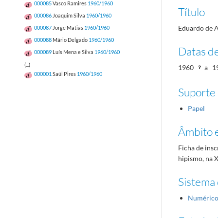
000085
Vasco Ramires
1960/1960
Título
000086
Joaquim Silva
1960/1960
Eduardo de 
000087
Jorge Matias
1960/1960
000088
Mário Delgado
1960/1960
Datas d
000089
Luís Mena e Silva
1960/1960
(...)
1960
a
1
000001
Saúl Pires
1960/1960
Suporte
Papel
Âmbito 
Ficha de insc
hipismo, na 
Sistema 
Numéric