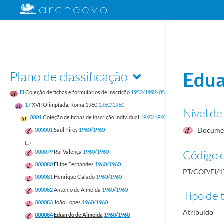
Plano de classificação
Edua
FI
Coleção de fichas e formulários de inscrição
1952/1992-05-17
17
XVII Olimpíada, Roma 1960
1960/1960
Nível de
0001
Coleção de fichas de inscrição individual
1960/1960
Documen
000001
Saúl Pires
1960/1960
(...)
Código d
000079
Rui Valença
1960/1960
000080
Filipe Fernandes
1960/1960
PT/COP/FI/1
000081
Henrique Calado
1960/1960
000082
António de Almeida
1960/1960
Tipo de t
000083
João Lopes
1960/1960
Atribuído
000084
Eduardo de Almeida
1960/1960