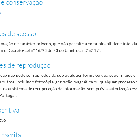
de conservação
o
es de acesso
mação de carácter privado, que não permite a comunicabilidade total d
 o Decreto-Lei nº 16/93 de 23 de Janeiro, art.º n.º 17º.
es de reprodução
ão não pode ser reproduzida sob qualquer forma ou quaisquer meios el
 outros, incluindo fotocópia, gravação magnética ou qualquer processo 
o ou sistema de recuperação de informação, sem prévia autorização es
Portugal.
critiva
236
 escrita