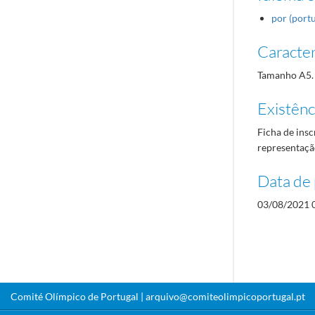
por (port
Caracterí
Tamanho A5.
Existênci
Ficha de insc
representaçã
Data de 
03/08/2021 
Comité Olímpico de Portugal |
arquivo@comiteolimpicoportugal.pt