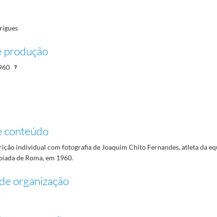
rigues
e produção
960
e conteúdo
rição individual com fotografia de Joaquim Chito Fernandes, atleta da eq
píada de Roma, em 1960.
de organização
o