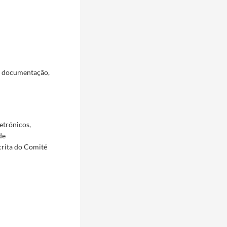
a documentação,
etrónicos,
de
crita do Comité