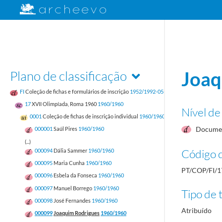
Plano de classificação
Joaq
FI
Coleção de fichas e formulários de inscrição
1952/1992-05-17
17
XVII Olimpíada, Roma 1960
1960/1960
Nível de
0001
Coleção de fichas de inscrição individual
1960/1960
Documen
000001
Saúl Pires
1960/1960
(...)
Código d
000094
Dália Sammer
1960/1960
000095
Maria Cunha
1960/1960
PT/COP/FI/1
000096
Esbela da Fonseca
1960/1960
000097
Manuel Borrego
1960/1960
Tipo de t
000098
José Fernandes
1960/1960
Atribuído
000099
Joaquim Rodrigues
1960/1960