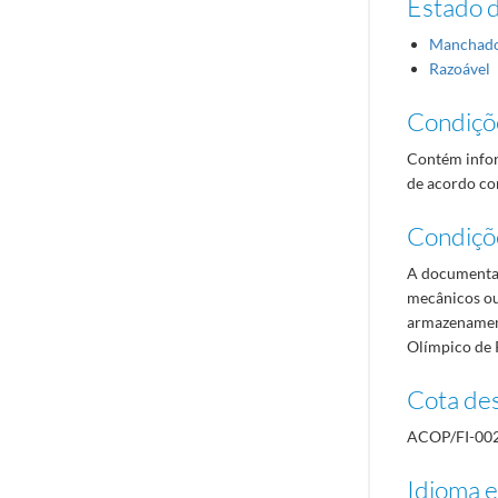
Estado 
Manchad
Razoável
Condiçõ
Contém infor
de acordo com
Condiçõ
A documentaç
mecânicos ou
armazenament
Olímpico de 
Cota des
ACOP/FI-00
Idioma e