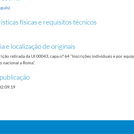
uguês)
sticas físicas e requisitos técnicos
a e localização de originais
rição retirada da UI 00043, capa n.º 64 "Inscrições individuais e por equi
o nacional a Roma".
publicação
02:09:19