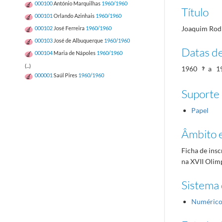
000100
António Marquilhas
1960/1960
Título
000101
Orlando Azinhais
1960/1960
Joaquim Rod
000102
José Ferreira
1960/1960
000103
José de Albuquerque
1960/1960
Datas d
000104
Maria de Nápoles
1960/1960
(...)
1960
a
1
000001
Saúl Pires
1960/1960
Suporte
Papel
Âmbito 
Ficha de insc
na XVII Olim
Sistema 
Numéric