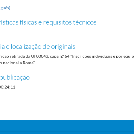
uguês)
sticas físicas e requisitos técnicos
a e localização de originais
rição retirada da UI 00043, capa n.º 64 "Inscrições individuais e por equi
o nacional a Roma".
publicação
00:24:11