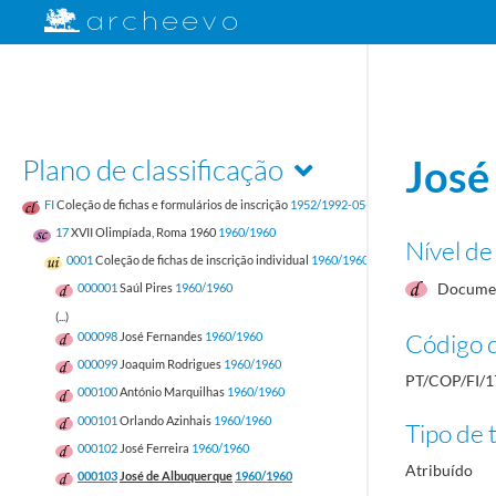
Plano de classificação
José
FI
Coleção de fichas e formulários de inscrição
1952/1992-05-17
17
XVII Olimpíada, Roma 1960
1960/1960
Nível de
0001
Coleção de fichas de inscrição individual
1960/1960
Documen
000001
Saúl Pires
1960/1960
(...)
Código d
000098
José Fernandes
1960/1960
000099
Joaquim Rodrigues
1960/1960
PT/COP/FI/1
000100
António Marquilhas
1960/1960
000101
Orlando Azinhais
1960/1960
Tipo de t
000102
José Ferreira
1960/1960
Atribuído
000103
José de Albuquerque
1960/1960