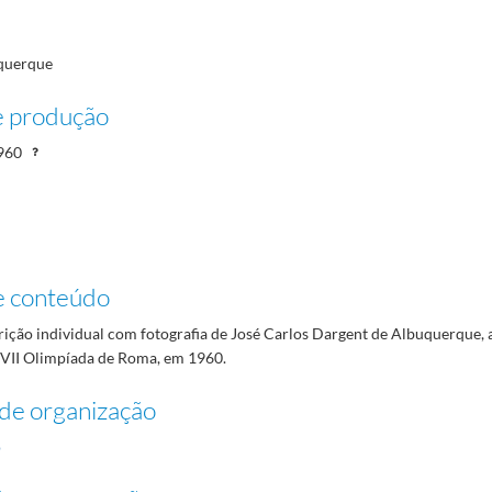
uquerque
e produção
960
e conteúdo
rição individual com fotografia de José Carlos Dargent de Albuquerque, a
XVII Olimpíada de Roma, em 1960.
de organização
o