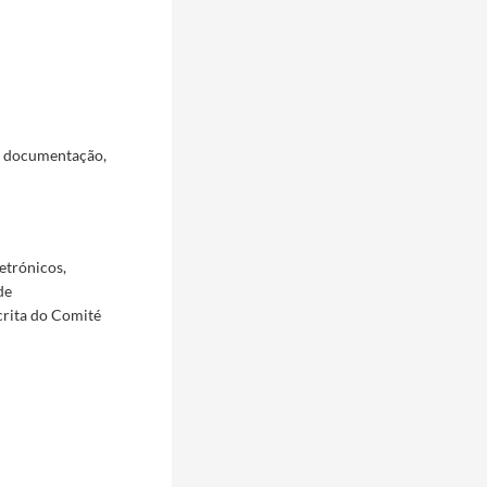
a documentação,
etrónicos,
de
crita do Comité