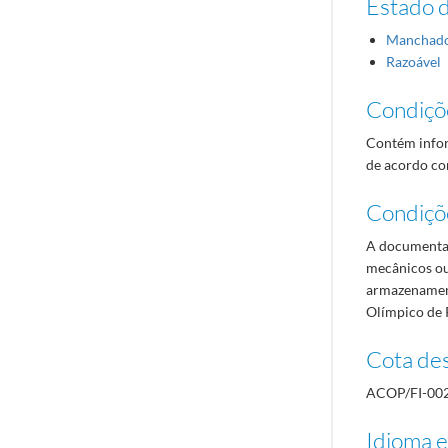
Estado 
Manchad
Razoável
Condiçõ
Contém infor
de acordo com
Condiçõ
A documentaç
mecânicos ou
armazenament
Olímpico de 
Cota des
ACOP/FI-00
Idioma e