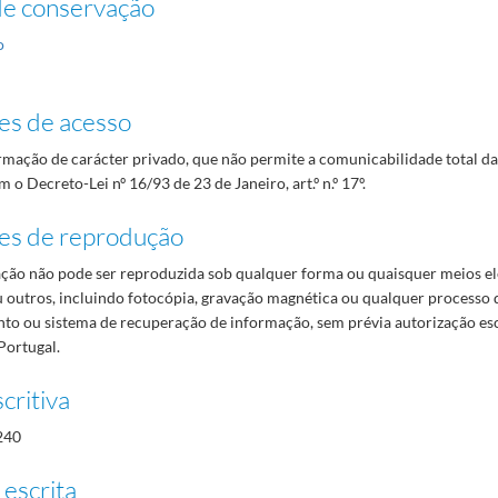
de conservação
o
es de acesso
mação de carácter privado, que não permite a comunicabilidade total d
 o Decreto-Lei nº 16/93 de 23 de Janeiro, art.º n.º 17º.
es de reprodução
ão não pode ser reproduzida sob qualquer forma ou quaisquer meios el
 outros, incluindo fotocópia, gravação magnética ou qualquer processo 
o ou sistema de recuperação de informação, sem prévia autorização es
Portugal.
critiva
240
 escrita