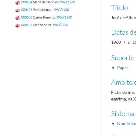
000104
Maria de Nápoles
1960/1960
Título
000105
Pedro Marçal
1960/1960
José de Alb
000106
Carlos Pimenta
1960/1960
000107
José Ventura
1960/1960
Datas d
1960
a
1
Suporte
Papel
Âmbito 
Ficha de insc
esgrima, na 
Sistema 
Numéric