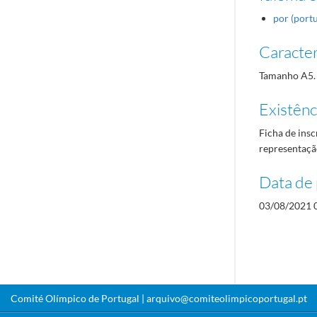
por (port
Caracterí
Tamanho A5.
Existênci
Ficha de insc
representaçã
Data de 
03/08/2021 
Comité Olímpico de Portugal |
arquivo@comiteolimpicoportugal.pt