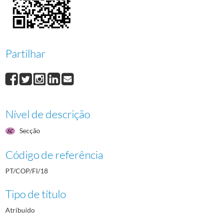
25
Jogos da XXV Olimpíada, Barcelona 1992
1987-01-07/1992-05-17
26
Jogos da XXVI Olimpíada, Atlanta 1996
1993/1996
Partilhar
Nível de descrição
Secção
Código de referência
PT/COP/FI/18
Tipo de título
Atribuído