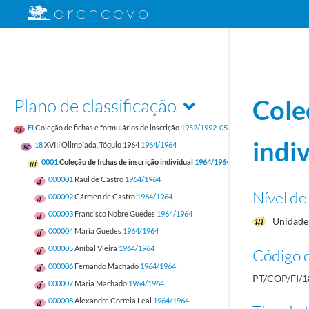
Plano de classificação
Cole
FI
Coleção de fichas e formulários de inscrição
1952/1992-05-17
indi
18
XVIII Olimpíada, Tóquio 1964
1964/1964
0001
Coleção de fichas de inscrição individual
1964/1964
000001
Raúl de Castro
1964/1964
Nível de
000002
Cármen de Castro
1964/1964
000003
Francisco Nobre Guedes
1964/1964
Unidade 
000004
Maria Guedes
1964/1964
000005
Aníbal Vieira
1964/1964
Código d
000006
Fernando Machado
1964/1964
PT/COP/FI/1
000007
Maria Machado
1964/1964
000008
Alexandre Correia Leal
1964/1964