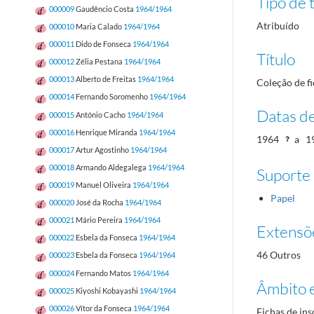
Tipo de t
000009
Gaudêncio Costa
1964/1964
Atribuído
000010
Maria Calado
1964/1964
000011
Dido de Fonseca
1964/1964
Título
000012
Zélia Pestana
1964/1964
000013
Alberto de Freitas
1964/1964
Coleção de fi
000014
Fernando Soromenho
1964/1964
Datas d
000015
António Cacho
1964/1964
000016
Henrique Miranda
1964/1964
1964
a
1
000017
Artur Agostinho
1964/1964
000018
Armando Aldegalega
1964/1964
Suporte
000019
Manuel Oliveira
1964/1964
Papel
000020
José da Rocha
1964/1964
000021
Mário Pereira
1964/1964
Extensõ
000022
Esbela da Fonseca
1964/1964
46 Outros
000023
Esbela da Fonseca
1964/1964
000024
Fernando Matos
1964/1964
Âmbito 
000025
Kiyoshi Kobayashi
1964/1964
000026
Vítor da Fonseca
1964/1964
Fichas de ins