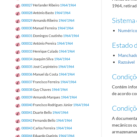
000027
Herlander Ribeiro
1964/1964
1964, retirad
000028
António Basto
1964/1964
Sistema 
000029
Armando Ribeiro
1964/1964
000030
Manuel Ferreira
1964/1964
Numéric
000031
Domingos Coutinho
1964/1964
Estado 
000032
António Pereira
1964/1964
000033
Henrique Calado
1964/1964
Manchad
000034
Joaquim Silva
1964/1964
Razoável
000035
José Carpinteiro
1964/1964
000036
Manuel da Costa
1964/1964
Condiçõ
000037
Francisco Ferreira
1964/1964
Contém infor
000038
Guy Chaves
1964/1964
de acordo com
000039
Armando Marques
1964/1964
000040
Francisco Rodrigues Júnior
1964/1964
Condiçõ
000041
Duarte Bello
1964/1964
A documentaç
000042
Fernando Bello
1964/1964
mecânicos ou
000043
Carlos Ferreira
1964/1964
armazenament
000044
Eduardo Queirós
1964/1964