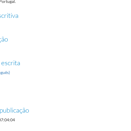
Portugal.
critiva
ção
 escrita
uguês)
publicação
07:04:04