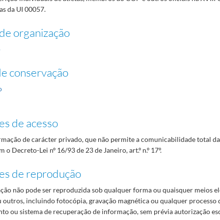
as da UI 00057.
de organização
o
de conservação
o
es de acesso
mação de carácter privado, que não permite a comunicabilidade total d
 o Decreto-Lei nº 16/93 de 23 de Janeiro, art.º n.º 17º.
es de reprodução
ão não pode ser reproduzida sob qualquer forma ou quaisquer meios el
 outros, incluindo fotocópia, gravação magnética ou qualquer processo 
o ou sistema de recuperação de informação, sem prévia autorização es