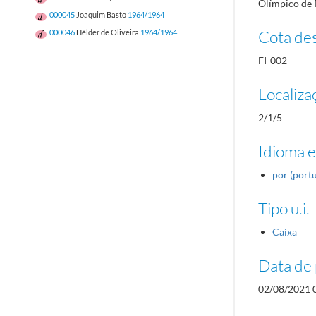
Olímpico de 
000045
Joaquim Basto
1964/1964
Cota des
000046
Hélder de Oliveira
1964/1964
FI-002
Localiza
2/1/5
Idioma e
por (port
Tipo u.i.
Caixa
Data de 
02/08/2021 