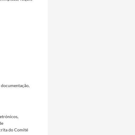
a documentação,
etrónicos,
de
crita do Comité