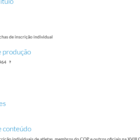
ítulo
chas de inscrição individual
e produção
964
es
e conteúdo
crição individuais de atletas, membros do COP e outros oficiais na XVIII