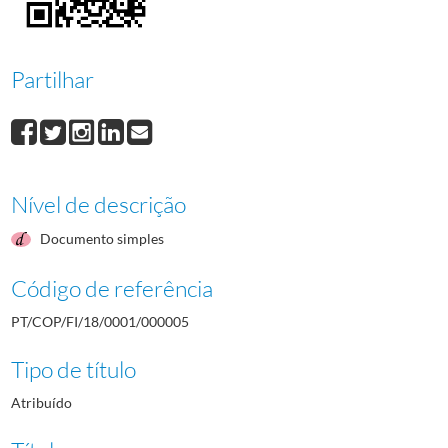
000009
Gaudêncio Costa
1964/1964
000010
Maria Calado
1964/1964
000011
Dido de Fonseca
1964/1964
Partilhar
(...)
000046
Hélder de Oliveira
1964/1964
Nível de descrição
Documento simples
Código de referência
PT/COP/FI/18/0001/000005
Tipo de título
Atribuído