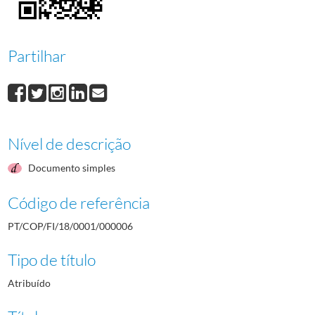
000009
Gaudêncio Costa
1964/1964
000010
Maria Calado
1964/1964
000011
Dido de Fonseca
1964/1964
Partilhar
(...)
000046
Hélder de Oliveira
1964/1964
Nível de descrição
Documento simples
Código de referência
PT/COP/FI/18/0001/000006
Tipo de título
Atribuído