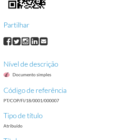
000009
Gaudêncio Costa
1964/1964
000010
Maria Calado
1964/1964
000011
Dido de Fonseca
1964/1964
Partilhar
000012
Zélia Pestana
1964/1964
(...)
000001
Raúl de Castro
1964/1964
Nível de descrição
Documento simples
Código de referência
PT/COP/FI/18/0001/000007
Tipo de título
Atribuído