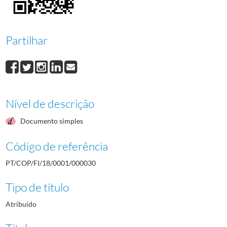
000031
Domingos Coutinho
1964/1964
000032
António Pereira
1964/1964
000033
Henrique Calado
1964/1964
Partilhar
000034
Joaquim Silva
1964/1964
000035
José Carpinteiro
1964/1964
(...)
000001
Raúl de Castro
1964/1964
Nível de descrição
Documento simples
Código de referência
PT/COP/FI/18/0001/000030
Tipo de título
Atribuído