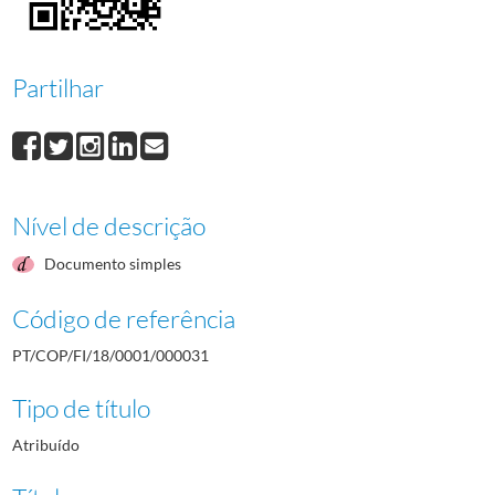
000032
António Pereira
1964/1964
000033
Henrique Calado
1964/1964
000034
Joaquim Silva
1964/1964
Partilhar
000035
José Carpinteiro
1964/1964
000036
Manuel da Costa
1964/1964
(...)
000001
Raúl de Castro
1964/1964
Nível de descrição
Documento simples
Código de referência
PT/COP/FI/18/0001/000031
Tipo de título
Atribuído