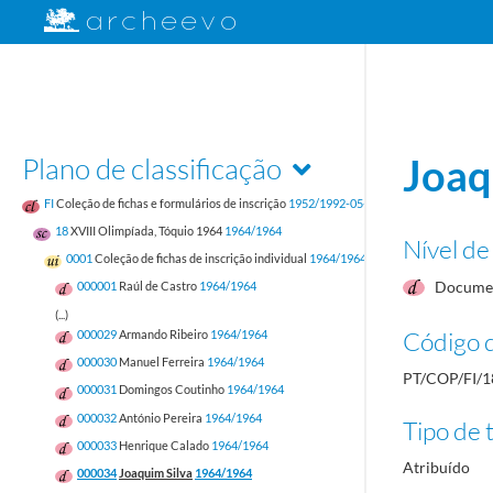
Plano de classificação
Joaq
FI
Coleção de fichas e formulários de inscrição
1952/1992-05-17
18
XVIII Olimpíada, Tóquio 1964
1964/1964
Nível de
0001
Coleção de fichas de inscrição individual
1964/1964
Documen
000001
Raúl de Castro
1964/1964
(...)
Código d
000029
Armando Ribeiro
1964/1964
000030
Manuel Ferreira
1964/1964
PT/COP/FI/1
000031
Domingos Coutinho
1964/1964
000032
António Pereira
1964/1964
Tipo de t
000033
Henrique Calado
1964/1964
Atribuído
000034
Joaquim Silva
1964/1964