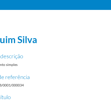
uim Silva
 descrição
to simples
e referência
8/0001/000034
ítulo