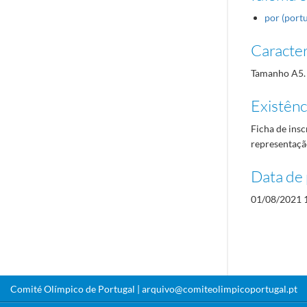
por (port
Caracterí
Tamanho A5.
Existênci
Ficha de insc
representação
Data de 
01/08/2021 
Comité Olímpico de Portugal |
arquivo@comiteolimpicoportugal.pt