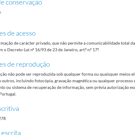
de conservação
o
es de acesso
mação de carácter privado, que não permite a comunicabilidade total d
 o Decreto-Lei nº 16/93 de 23 de Janeiro, art.º n.º 17º.
es de reprodução
ão não pode ser reproduzida sob qualquer forma ou quaisquer meios el
 outros, incluindo fotocópia, gravação magnética ou qualquer processo 
o ou sistema de recuperação de informação, sem prévia autorização es
Portugal.
critiva
278
 escrita