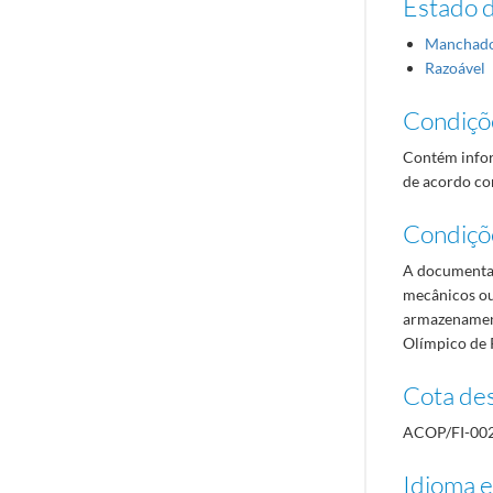
Estado 
Manchad
Razoável
Condiçõ
Contém infor
de acordo com
Condiçõ
A documentaç
mecânicos ou
armazenament
Olímpico de 
Cota des
ACOP/FI-00
Idioma e