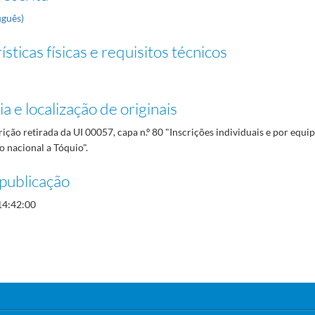
uguês)
sticas físicas e requisitos técnicos
a e localização de originais
rição retirada da UI 00057, capa n.º 80 "Inscrições individuais e por equi
 nacional a Tóquio".
publicação
14:42:00