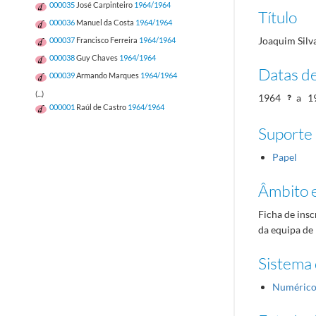
000035
José Carpinteiro
1964/1964
Título
000036
Manuel da Costa
1964/1964
Joaquim Silv
000037
Francisco Ferreira
1964/1964
000038
Guy Chaves
1964/1964
Datas d
000039
Armando Marques
1964/1964
(...)
1964
a
1
000001
Raúl de Castro
1964/1964
Suporte
Papel
Âmbito 
Ficha de insc
da equipa de
Sistema 
Numéric