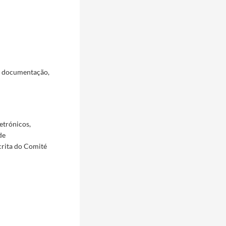
a documentação,
etrónicos,
de
crita do Comité