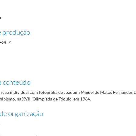
a
e produção
964
e conteúdo
rição individual com fotografia de Joaquim Miguel de Matos Fernandes Du
 hipismo, na XVIII Olimpíada de Tóquio, em 1964.
de organização
o