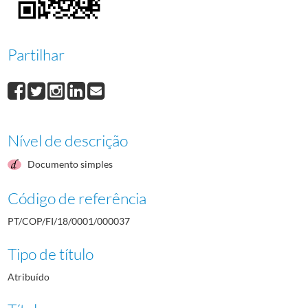
000038
Guy Chaves
1964/1964
000039
Armando Marques
1964/1964
000040
Francisco Rodrigues Júnior
1964/1964
Partilhar
000041
Duarte Bello
1964/1964
000042
Fernando Bello
1964/1964
(...)
000001
Raúl de Castro
1964/1964
Nível de descrição
Documento simples
Código de referência
PT/COP/FI/18/0001/000037
Tipo de título
Atribuído