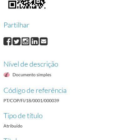
000040
Francisco Rodrigues Júnior
1964/1964
000041
Duarte Bello
1964/1964
000042
Fernando Bello
1964/1964
Partilhar
000043
Carlos Ferreira
1964/1964
000044
Eduardo Queirós
1964/1964
(...)
000001
Raúl de Castro
1964/1964
Nível de descrição
Documento simples
Código de referência
PT/COP/FI/18/0001/000039
Tipo de título
Atribuído