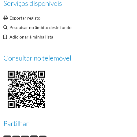
Serviços disponíveis
0010
Dia Olímpico, 1968 e entidades oficiais
1964-02-08/1968-10
0011
Entidades oficiais e estrangeiras
1964-05-17/1968-11-14
Exportar registo
(...)
0021
Reuniões CIO, Academia Olímpica Internacional, correspondência e recort
Pesquisar no âmbito deste fundo
Adicionar à minha lista
Consultar no telemóvel
Partilhar