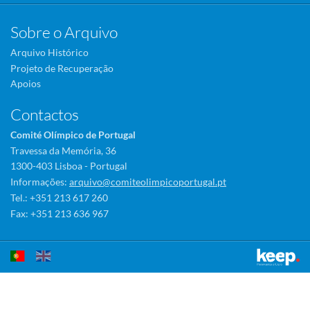
Sobre o Arquivo
Arquivo Histórico
Projeto de Recuperação
Apoios
Contactos
Comité Olímpico de Portugal
Travessa da Memória, 36
1300-403 Lisboa - Portugal
Informações:
arquivo@comiteolimpicoportugal.pt
Tel.: +351 213 617 260
Fax: +351 213 636 967
Este sítio utiliza cookies para tornar a sua utilização mais agradável.
Ao continuar a utilizá-lo reconhece e aceita a nossa
política de cookies