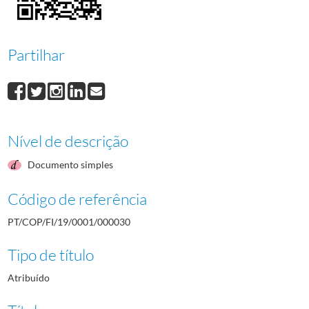
000031
Patrício de Barros
1968/1968
000032
António Correia
1968/1968
000033
Adriano da Silva
1968/1968
Partilhar
000034
Orlando Rodrigues
1968/1968
000035
Edgard Cruz
1968/1968
(...)
000001
José de Abreu
1968/1968
Nível de descrição
Documento simples
Código de referência
PT/COP/FI/19/0001/000030
Tipo de título
Atribuído