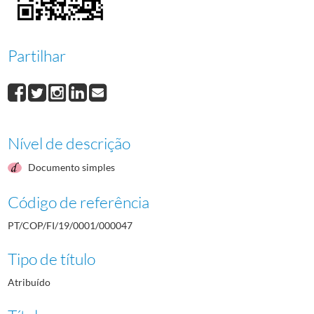
000048
Edite Soeiro
1968/1968
000049
Eduardo Baião
1968/1968
000050
Carlos Monteiro
1968/1968
Partilhar
000051
Francisco Knopfli
1968/1968
Nível de descrição
Documento simples
Código de referência
PT/COP/FI/19/0001/000047
Tipo de título
Atribuído