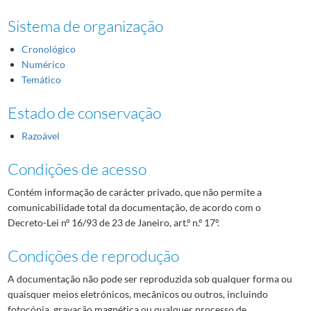
0039
Livro de receitas e despesas 1991/1992
1991-01/1992-12
Sistema de organização
001
Atas da Comissão Executiva
1922-07-27/1993-01-18
002
Atas da Assembleia Plenária
1956-04-30/2018-07-31
Cronológico
003
Registo de correspondência
1919-12-10/1992-02-07
Numérico
Temático
004
Copiadores de correspondência
005
Documentos das atas das reuniões
1986-12-04/1996-04-18
Estado de conservação
(...)
05
Jogos da V Olimpíada, Estocolmo 1912
1912/1912
Razoável
Condições de acesso
Contém informação de carácter privado, que não permite a
comunicabilidade total da documentação, de acordo com o
Decreto-Lei nº 16/93 de 23 de Janeiro, art.º n.º 17º.
Condições de reprodução
A documentação não pode ser reproduzida sob qualquer forma ou
quaisquer meios eletrónicos, mecânicos ou outros, incluindo
fotocópia, gravação magnética ou qualquer processo de