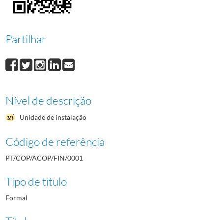
0010
Documentos financeiros, 1936/1951
1936-07-24/1950-12-31
0011
Documentos financeiros, 1942/1950
1942-01-01/1950-12-26
(...)
Partilhar
0039
Livro de receitas e despesas 1991/1992
1991-01/1992-12
Nível de descrição
Unidade de instalação
Código de referência
PT/COP/ACOP/FIN/0001
Tipo de título
Formal