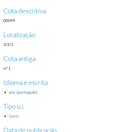
Cota descritiva
00099
Localização
3/2/1
Cota antiga
n.º 1
Idioma e escrita
por (português)
Tipo u.i.
Livro
Data de publicação