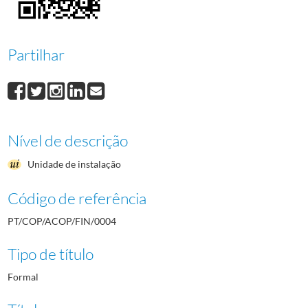
0010
Documentos financeiros, 1936/1951
1936-07-24/1950-12-31
0011
Documentos financeiros, 1942/1950
1942-01-01/1950-12-26
(...)
Partilhar
0039
Livro de receitas e despesas 1991/1992
1991-01/1992-12
Nível de descrição
Unidade de instalação
Código de referência
PT/COP/ACOP/FIN/0004
Tipo de título
Formal