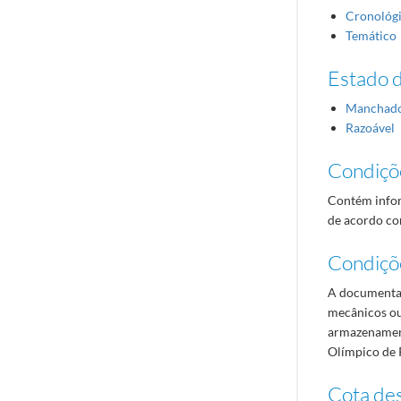
Cronológ
Temático
Estado 
Manchad
Razoável
Condiçõ
Contém infor
de acordo com
Condiçõ
A documentaç
mecânicos ou
armazenament
Olímpico de 
Cota des