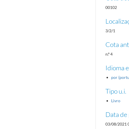
00102
Localiza
3/2/1
Cota ant
n.º 4
Idioma e
por (port
Tipo u.i.
Livro
Data de 
03/08/2021 