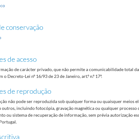
ico
de conservação
o
es de acesso
mação de carácter privado, que não permite a comunicabilidade total d
 o Decreto-Lei nº 16/93 de 23 de Janeiro, art.º n.º 17º.
es de reprodução
ão não pode ser reproduzida sob qualquer forma ou quaisquer meios el
 outros, incluindo fotocópia, gravação magnética ou qualquer processo 
o ou sistema de recuperação de informação, sem prévia autorização es
Portugal.
critiva