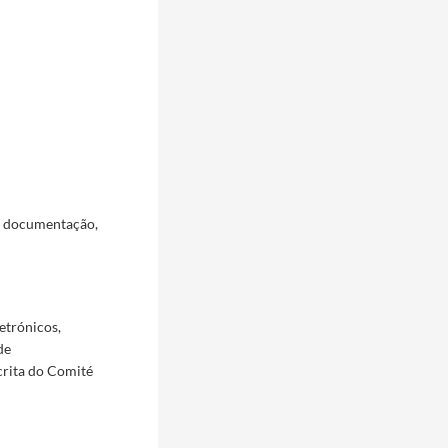
a documentação,
etrónicos,
de
crita do Comité