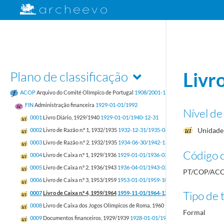
Plano de classificação
Livr
ACOP
Arquivo do Comité Olímpico de Portugal
1908/2001-12-31
FIN
Administração financeira
1929-01-01/1992
Nível de
0001
Livro Diário, 1929/1940
1929-01-01/1940-12-31
Unidade 
0002
Livro de Razão n.º 1, 1932/1935
1932-12-31/1935-06-30
0003
Livro de Razão n.º 2, 1932/1935
1934-06-30/1942-12-31
Código d
0004
Livro de Caixa n.º 1, 1929/1936
1929-01-01/1936-03
0005
Livro de Caixa n.º 2, 1936/1943
1936-04-01/1943-02-02
PT/COP/ACO
0006
Livro de Caixa n.º 3, 1953/1959
1953-01-01/1959-10-15
Tipo de t
0007
Livro de Caixa n.º 4, 1959/1964
1959-11-01/1964-12
0008
Livro de Caixa dos Jogos Olímpicos de Roma, 1960
1960-08-16/1960-09-12
Formal
0009
Documentos financeiros, 1929/1939
1928-01-01/1939-12-31