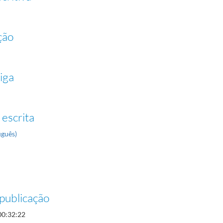
ção
iga
 escrita
uguês)
publicação
00:32:22