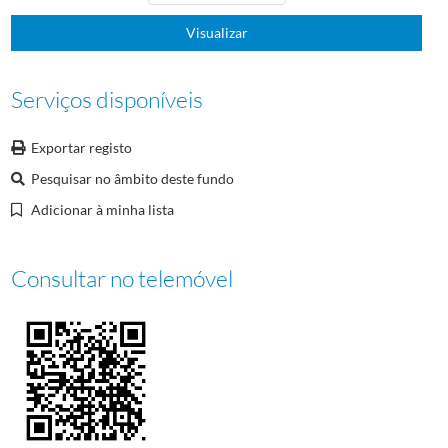
0010
Diversos: J a Z, Imprensa, rádio e televisão e Tesouraria
1968-12-07/1972-1
Visualizar
0011
Bancos, convites, Universiade e Comité Pierre de Coubertin
1968-01-17/19
(...)
0020
Recordes desportivos por modalidade
1900/1972
Serviços disponíveis
Exportar registo
Pesquisar no âmbito deste fundo
Adicionar à minha lista
Consultar no telemóvel