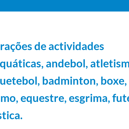
rações de actividades
quáticas, andebol, atletis
dminton, boxe, ciclismo, equestre, esgrima, futebol e ginástica.
1977-01-10/1981-02-03
1981-02-03
uetebol, badminton, boxe,
81-01-26
smo, equestre, esgrima, fut
bol
1975-07-18/1980-12-12
tica.
/1980-11-11
mpicos. Reuniões CIO com Comités Nacionais
1976-12-16/1980-09-22