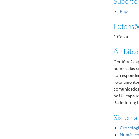
Suporte
Papel
Extensõ
1 Caixa
Âmbito 
Contém 2 ca
numeradas se
correspondên
regulamentos 
comunicados e
na UI: capa n
Badminton; Bo
Sistema 
Cronológ
Numéric