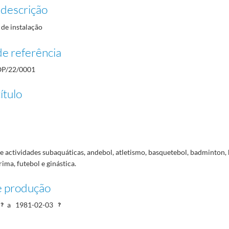
 descrição
 COP
1976-08-16/1980-11-03
de instalação
o, Academia Olímpica Internacional
1979-01/1979-07-27
e referência
P/22/0001
ítulo
 actividades subaquáticas, andebol, atletismo, basquetebol, badminton, 
rima, futebol e ginástica.
e produção
a
1981-02-03