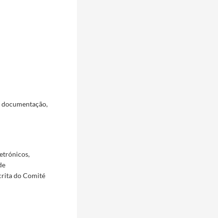
a documentação,
etrónicos,
de
crita do Comité