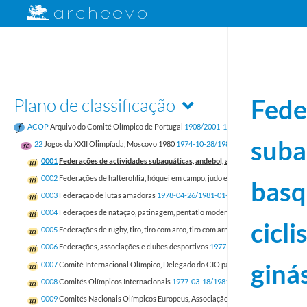
Plano de classificação
Fede
ACOP
Arquivo do Comité Olímpico de Portugal
1908/2001-12-31
suba
22
Jogos da XXII Olimpíada, Moscovo 1980
1974-10-28/1981-10-23
0001
Federações de actividades subaquáticas, andebol, atletismo, basquetebol, ba
0002
Federações de halterofilia, hóquei em campo, judo e lawn tenis
1976-05-13/
basq
0003
Federação de lutas amadoras
1978-04-26/1981-01-30
0004
Federações de natação, patinagem, pentatlo moderno, remo
1977-03-08/19
cicli
0005
Federações de rugby, tiro, tiro com arco, tiro com armas de caça, vela e volei
0006
Federações, associações e clubes desportivos
1977-02-03/1981-01-19
ginás
0007
Comité Internacional Olímpico, Delegado do CIO para Portugal
1977-03-15
0008
Comités Olímpicos Internacionais
1977-03-18/1981-01-02
0009
Comités Nacionais Olímpicos Europeus, Associação Comités Nacionais Olí