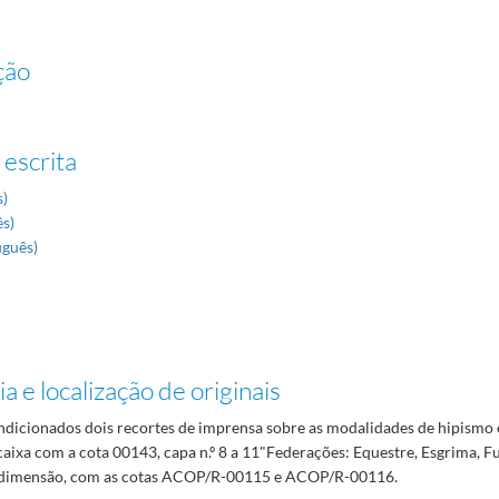
ção
 escrita
s)
ês)
uguês)
a e localização de originais
dicionados dois recortes de imprensa sobre as modalidades de hipismo e
caixa com a cota 00143, capa n.º 8 a 11"Federações: Equestre, Esgrima, Fu
a dimensão, com as cotas ACOP/R-00115 e ACOP/R-00116.