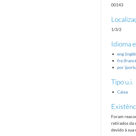
00143
Localiza
1/3/2
Idioma e
eng (inglê
fre (franc
por (port
Tipo u.i.
Caixa
Existênci
Foram reacon
retirados da 
devido à su