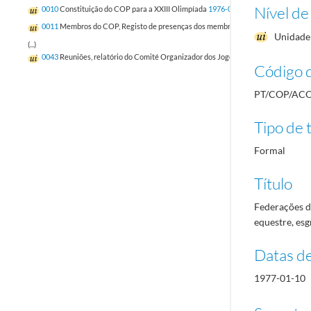
Nível de
0010
Constituição do COP para a XXIII Olimpíada
1976-09-27/1980-12-26
0011
Membros do COP, Registo de presenças dos membros do COP, Boletim do
Unidade 
(...)
0043
Reuniões, relatório do Comité Organizador dos Jogos Olímpicos de Moscov
Código d
PT/COP/ACO
Tipo de t
Formal
Título
Federações de
equestre, esg
Datas d
1977-01-10