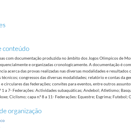
es
e conteúdo
pas com documentação produzida no âmbito dos Jogos Olímpicos de Mo
quencialmente e organizadas cronologicamente. A documentação é com
cia acerca das provas realizadas nas diversas modalidades e resultados 
técnicos; congressos das diversas modalidades; relatório e contas da ge
 circulares das federações; convites para eventos, entre outros assunto
.º 1 a 7- Federações: Actividades subaquáticas; Andebol; Atletismo; Basq
xe; Ciclismo; capa n.º 8 a 11- Federações: Equestre; Esgrima; Futebol; G
de organização
ico
o