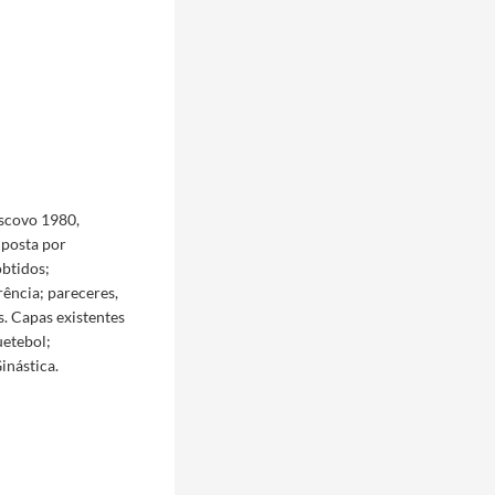
scovo 1980,
posta por
obtidos;
rência; pareceres,
s. Capas existentes
uetebol;
inástica.