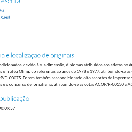
 escrita
ês)
uguês)
a e localização de originais
dicionados, devido à sua dimensão, diplomas atribuídos aos atletas no 
 e Troféu Olímpico referentes ao anos de 1978 e 1977, atribuindo-se a
/D-00075. Foram também reacondicionado oito recortes de imprensa 
 e o concurso de jornalismo, atribuindo-se as cotas ACOP/R-00130 a 
publicação
08:09:57