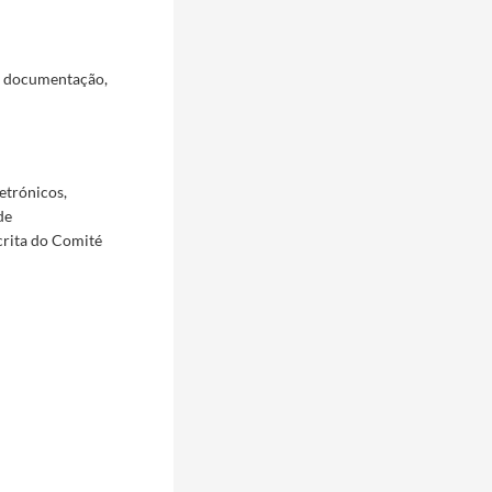
a documentação,
etrónicos,
de
crita do Comité