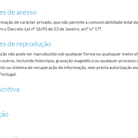
es de acesso
mação de carácter privado, que não permite a comunicabilidade total d
 o Decreto-Lei nº 16/93 de 23 de Janeiro, art.º n.º 17º.
es de reprodução
ão não pode ser reproduzida sob qualquer forma ou quaisquer meios el
 outros, incluindo fotocópia, gravação magnética ou qualquer processo 
o ou sistema de recuperação de informação, sem prévia autorização es
Portugal.
critiva
ção