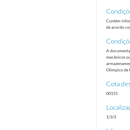
Condiçõ
Contém infor
de acordo com
Condiçõ
A documentaç
mecânicos ou
armazenament
Olímpico de 
Cota des
00155
Localiza
1/3/3