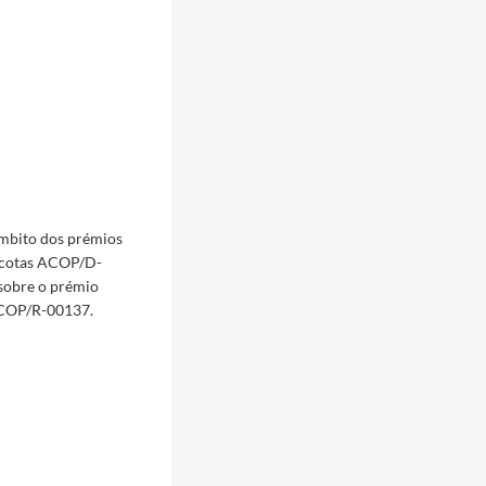
âmbito dos prémios
s cotas ACOP/D-
sobre o prémio
ACOP/R-00137.