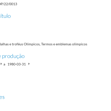
P/22/0013
ítulo
os, Ministérios e Secretarias de Estado
1976-10-11/1980-12-18
dminton, boxe, ciclismo, equestre, esgrima, futebol e ginástica.
1977-01-10/1981-02-03
alhas e troféus Olímpicos, Termos e emblemas olímpicos
e produção
a
1980-03-31
es