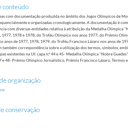
e conteúdo
pas com documentação produzida no âmbito dos Jogos Olímpicos de Mo
quencialmente e organizadas cronologicamente. A documentação é com
cia com diversas entidades relativa à atribuição da Medalha Olímpica 
, 1977, 1978 e 1978; do Troféu Olímpico nos anos 1977; do Prémio Olím
os anos de 1977, 1978, 1979; do Troféu Francisco Lázaro nos anos de 19
 também correspondência sobre a utilização dos termos, símbolos, embl
pas existentes na UI: capa n.º 44 e 45- Medalha Olímpica "Nobre Guedes"
 47 e 48- Prémio Olímpico Jornalístico, Prémio Francisco Lázaro, Termos
de organização
ico
de conservação