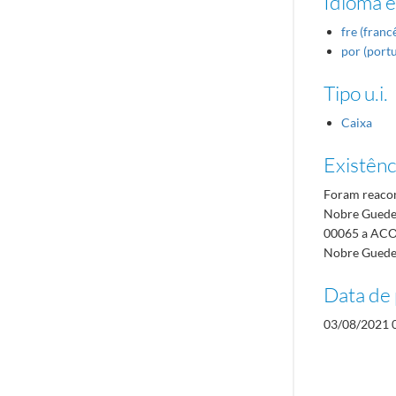
Idioma e
fre (franc
por (port
Tipo u.i.
Caixa
Existênci
Foram reacon
Nobre Guedes
00065 a ACOP
Nobre Guedes
Data de 
03/08/2021 