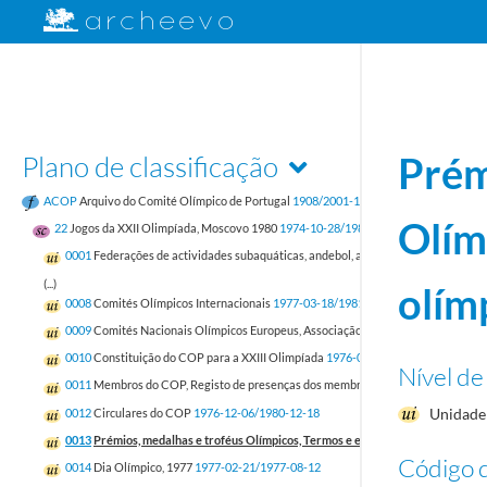
Plano de classificação
Prém
ACOP
Arquivo do Comité Olímpico de Portugal
1908/2001-12-31
Olím
22
Jogos da XXII Olimpíada, Moscovo 1980
1974-10-28/1981-10-23
0001
Federações de actividades subaquáticas, andebol, atletismo, basquetebol, ba
(...)
olím
0008
Comités Olímpicos Internacionais
1977-03-18/1981-01-02
0009
Comités Nacionais Olímpicos Europeus, Associação Comités Nacionais Olí
0010
Constituição do COP para a XXIII Olimpíada
1976-09-27/1980-12-26
Nível de
0011
Membros do COP, Registo de presenças dos membros do COP, Boletim do
Unidade 
0012
Circulares do COP
1976-12-06/1980-12-18
0013
Prémios, medalhas e troféus Olímpicos, Termos e emblemas olímpicos
197
Código d
0014
Dia Olímpico, 1977
1977-02-21/1977-08-12