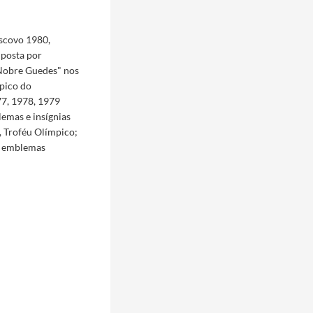
scovo 1980,
posta por
"Nobre Guedes" nos
pico do
77, 1978, 1979
emas e insígnias
, Troféu Olímpico;
 e emblemas