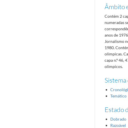
Âmbito 
Contém 2 ca
numeradas se
correspondên
anos de 1976
Jornalismo n
1980. Contém
olímpicas. Ca
capa n.º 46,
olímpicos.
Sistema 
Cronológ
Temático
Estado 
Dobrado
Razoável