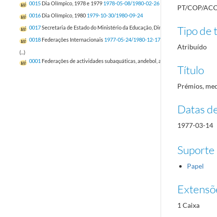
0015
Dia Olímpico, 1978 e 1979
1978-05-08/1980-02-26
PT/COP/ACO
0016
Dia Olímpico, 1980
1979-10-30/1980-09-24
Tipo de t
0017
Secretaria de Estado do Ministério da Educação, Direcção Geral dos Desport
0018
Federações Internacionais
1977-05-24/1980-12-17
Atribuído
(...)
0001
Federações de actividades subaquáticas, andebol, atletismo, basquetebol, ba
Título
Prémios, med
Datas d
1977-03-14
Suporte
Papel
Extensõ
1 Caixa