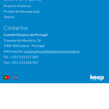
Arquivo Histórico
Projeto de Recuperação
Apoios
Contactos
Comité Olímpico de Portugal
Travessa da Memória, 36
1300-403 Lisboa - Portugal
Informações:
arquivo@comiteolimpicoportugal.pt
Tel.: +351 213 617 260
Fax: +351 213 636 967
Este sítio utiliza cookies para tornar a sua utilização mais agradável.
Ao continuar a utilizá-lo reconhece e aceita a nossa
política de cookies
Aceitar