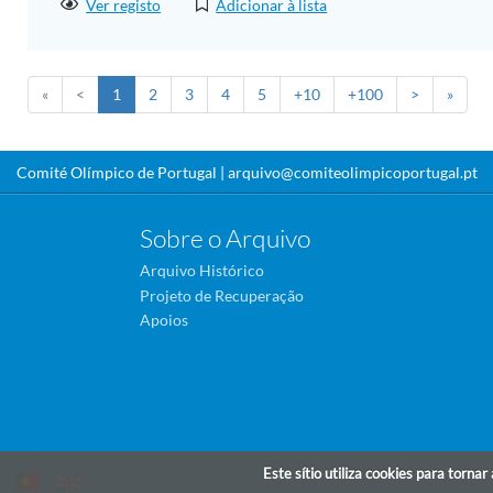
Ver registo
Adicionar à lista
«
<
1
2
3
4
5
+10
+100
>
»
Comité Olímpico de Portugal |
arquivo@comiteolimpicoportugal.pt
Sobre o Arquivo
Arquivo Histórico
Projeto de Recuperação
Apoios
Este sítio utiliza cookies para torna