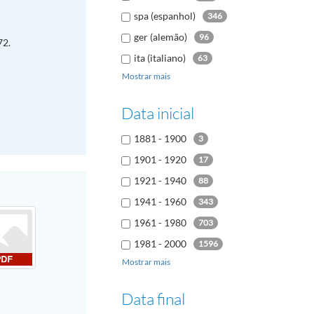
spa (espanhol)
346
ger (alemão)
96
72.
ita (italiano)
63
Mostrar mais
rus (russo)
38
dut (holandês
19
Data inicial
kor (coreano)
17
1881 - 1900
3
1901 - 1920
17
1921 - 1940
88
1941 - 1960
343
1961 - 1980
703
1981 - 2000
1596
Mostrar mais
2001 - 2020
80
Data final