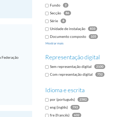
Fundo
2
Secção
86
Série
8
Unidade de instalação
833
Documento composto
105
Mostrar mais
Documento
1813
Representação digital
a Federação
Sem representação digital
2100
Com representação digital
752
Idioma e escrita
por (português)
2582
eng (inglês)
793
fre (francês)
632