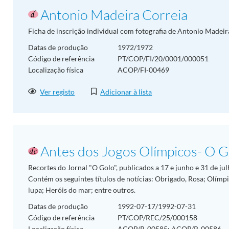
Antonio Madeira Correia
Ficha de inscrição individual com fotografia de Antonio Madei
Datas de produção
1972/1972
Código de referência
PT/COP/FI/20/0001/000051
Localização física
ACOP/FI-00469
Ver registo
Adicionar à lista
Antes dos Jogos Olímpicos- O G
Recortes do Jornal "O Golo", publicados a 17 e junho e 31 de j
Contém os seguintes títulos de notícias: Obrigado, Rosa; Olímp
lupa; Heróis do mar; entre outros.
Datas de produção
1992-07-17/1992-07-31
Código de referência
PT/COP/REC/25/000158
Localização física
ACOP/R-00585; ACOP/R-00586.