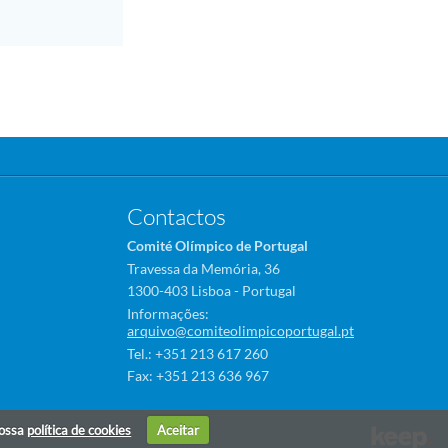
Contactos
Comité Olímpico de Portugal
Travessa da Memória, 36
1300-403 Lisboa - Portugal
Informações:
arquivo@comiteolimpicoportugal.pt
Tel.: +351 213 617 260
Fax: +351 213 636 967
nossa
política de cookies
Aceitar