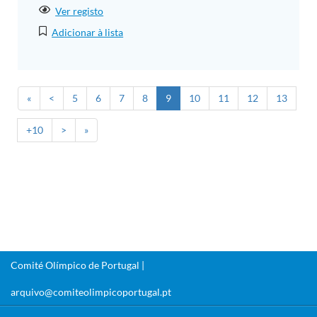
Ver registo
Adicionar à lista
«
<
5
6
7
8
9
10
11
12
13
+10
>
»
Comité Olímpico de Portugal |
arquivo@comiteolimpicoportugal.pt