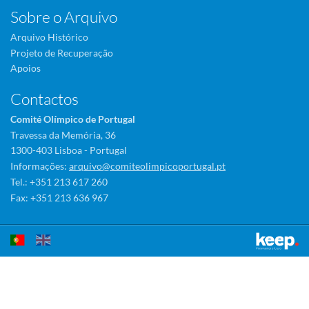
Sobre o Arquivo
Arquivo Histórico
Projeto de Recuperação
Apoios
Contactos
Comité Olímpico de Portugal
Travessa da Memória, 36
1300-403 Lisboa - Portugal
Informações:
arquivo@comiteolimpicoportugal.pt
Tel.: +351 213 617 260
Fax: +351 213 636 967
Este sítio utiliza cookies para tornar a sua utilização mais agradável.
Ao continuar a utilizá-lo reconhece e aceita a nossa
política de cookies