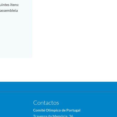
intes itens:
 assembleia
Contactos
Comité Olímpico de Portugal
Travessa da Memória, 36