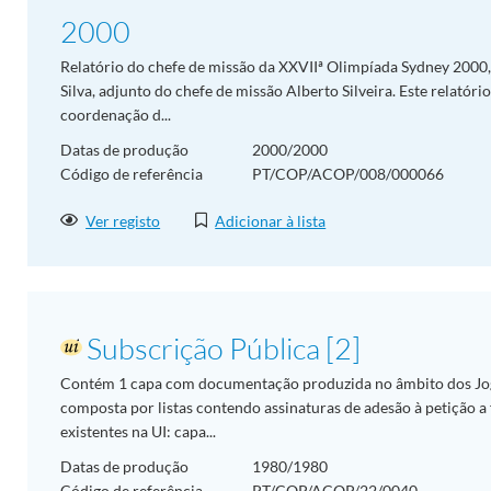
2000
Relatório do chefe de missão da XXVIIª Olimpíada Sydney 2000,
Silva, adjunto do chefe de missão Alberto Silveira. Este relatór
coordenação d...
Datas de produção
2000/2000
Código de referência
PT/COP/ACOP/008/000066
Ver registo
Adicionar à lista
Subscrição Pública [2]
Contém 1 capa com documentação produzida no âmbito dos Jo
composta por listas contendo assinaturas de adesão à petição 
existentes na UI: capa...
Datas de produção
1980/1980
Código de referência
PT/COP/ACOP/22/0040