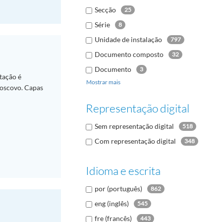
Secção
25
Série
8
Unidade de instalação
797
Documento composto
32
Documento
3
tação é
Mostrar mais
Moscovo. Capas
Representação digital
Sem representação digital
518
Com representação digital
348
Idioma e escrita
por (português)
862
eng (inglês)
545
fre (francês)
443