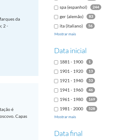
spa (espanhol)
244
ger (alemão)
83
 Marques da
; 2 -
ita (italiano)
56
Mostrar mais
rus (russo)
32
kor (coreano)
13
Data inicial
dut (holandês
11
1881 - 1900
1
ara (árabe)
10
1901 - 1920
13
1921 - 1940
53
1941 - 1960
46
1961 - 1980
169
1981 - 2000
528
tação é
Moscovo. Capas
Mostrar mais
2001 - 2020
54
Data final