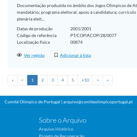
Documentação produzida no âmbito dos Jogos Olímpicos de Ate
mandatário; programa eleitoral; apoio à candidatura; currículo 
plenária eleit...
Datas de produção
2001/2001
Código de referência
PT/COP/ACOP/28/0077
Localização física
00874
Ver registo
Adicionar à lista
«
<
1
2
3
4
5
+10
>
»
Comité Olímpico de Portugal |
arquivo@comiteolimpicoportugal.pt
Sobre o Arquivo
Arquivo Histórico
Projeto de Recuperação