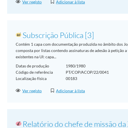
Ver registo
Adicionar à lista
Subscrição Pública [3]
Contém 1 capa com documentação produzida no âmbito dos Jo
composta por listas contendo assinaturas de adesão à petição 
existentes na UI: capa...
Datas de produção
1980/1980
Código de referência
PT/COP/ACOP/22/0041
Localização física
00183
Ver registo
Adicionar à lista
Relatório do chefe de missão da