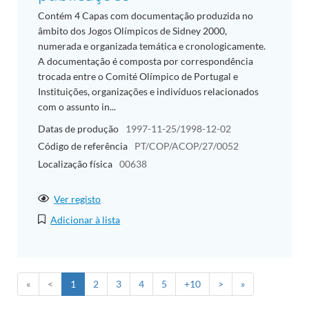
Contém 4 Capas com documentação produzida no
âmbito dos Jogos Olímpicos de Sidney 2000,
numerada e organizada temática e cronologicamente.
A documentação é composta por correspondência
trocada entre o Comité Olímpico de Portugal e
Instituições, organizações e indivíduos relacionados
com o assunto in...
Datas de produção
1997-11-25/1998-12-02
Código de referência
PT/COP/ACOP/27/0052
Localização física
00638
Ver registo
Adicionar à lista
«
<
1
2
3
4
5
+10
>
»