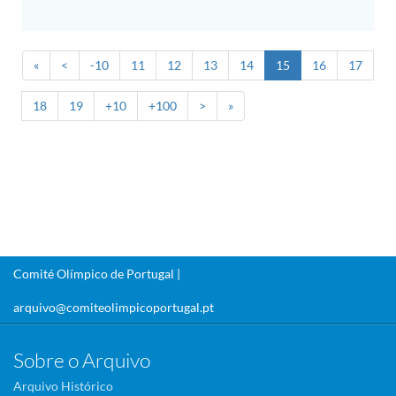
«
<
-10
11
12
13
14
15
16
17
18
19
+10
+100
>
»
Comité Olímpico de Portugal |
arquivo@comiteolimpicoportugal.pt
Sobre o Arquivo
Arquivo Histórico