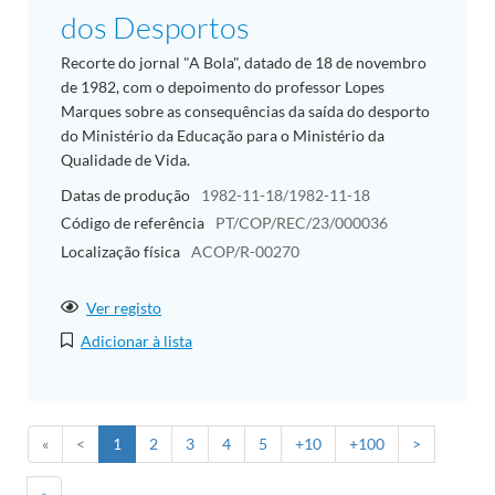
dos Desportos
Recorte do jornal "A Bola", datado de 18 de novembro
de 1982, com o depoimento do professor Lopes
Marques sobre as consequências da saída do desporto
do Ministério da Educação para o Ministério da
Qualidade de Vida.
Datas de produção
1982-11-18/1982-11-18
Código de referência
PT/COP/REC/23/000036
Localização física
ACOP/R-00270
Ver registo
Adicionar à lista
«
<
1
2
3
4
5
+10
+100
>
»