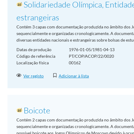
Solidariedade Olímpica, Entidade
estrangeiras
Contém 3 capas com documentação produzida no âmbito dos J
sequencialmente e organizadas cronologicamente. A document
diversas entidades nacionais e estrangeiras sobre bolsas de es
Datas de produção
1976-01-05/1981-04-13
Código de referência
PT/COP/ACOP/22/0020
Localização física
00162
Ver registo
Adicionar à lista
Boicote
Contém 2 capas com documentação produzida no âmbito dos J
sequencialmente e organizadas cronologicamente. A document
possível boicote aos Jogos Olímpicos de Moscovo devido à ocupa