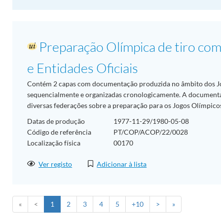
Preparação Olímpica de tiro com 
e Entidades Oficiais
Contém 2 capas com documentação produzida no âmbito dos J
sequencialmente e organizadas cronologicamente. A document
diversas federações sobre a preparação para os Jogos Olímpic
Datas de produção
1977-11-29/1980-05-08
Código de referência
PT/COP/ACOP/22/0028
Localização física
00170
Ver registo
Adicionar à lista
«
<
1
2
3
4
5
+10
>
»