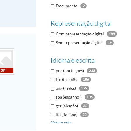
Documento
9
Representação digital
Com representação digital
188
Sem representação digital
49
Idioma e escrita
por (português)
235
fre (francês)
186
eng (inglês)
179
spa (espanhol)
105
ger (alemão)
32
ita (italiano)
25
Mostrar mais
rus (russo)
17