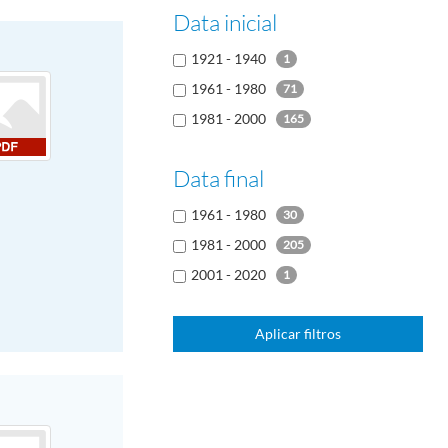
ara (árabe)
6
Data inicial
kor (coreano)
6
1921 - 1940
1
chi (chinês)
2
1961 - 1980
71
1981 - 2000
165
Data final
1961 - 1980
30
1981 - 2000
205
2001 - 2020
1
Aplicar filtros