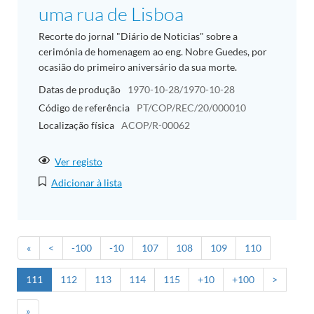
uma rua de Lisboa
Recorte do jornal "Diário de Noticias" sobre a
cerimónia de homenagem ao eng. Nobre Guedes, por
ocasião do primeiro aniversário da sua morte.
Datas de produção
1970-10-28/1970-10-28
Código de referência
PT/COP/REC/20/000010
Localização física
ACOP/R-00062
Ver registo
Adicionar à lista
«
<
-100
-10
107
108
109
110
111
112
113
114
115
+10
+100
>
»