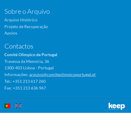
Sobre o Arquivo
Arquivo Histórico
Projeto de Recuperação
Apoios
Contactos
Comité Olímpico de Portugal
Travessa da Memória, 36
1300-403 Lisboa - Portugal
Informações:
arquivo@comiteolimpicoportugal.pt
Tel.: +351 213 617 260
Fax: +351 213 636 967
Este sítio utiliza cookies para tornar a sua utilização mais agradável.
Ao continuar a utilizá-lo reconhece e aceita a nossa
política de cookies