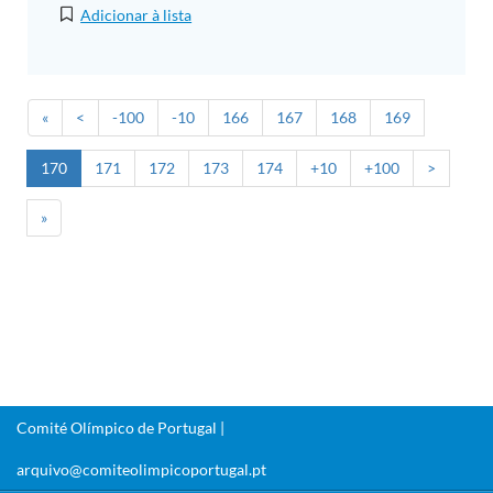
Adicionar à lista
«
<
-100
-10
166
167
168
169
170
171
172
173
174
+10
+100
>
»
Comité Olímpico de Portugal |
arquivo@comiteolimpicoportugal.pt