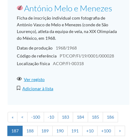
António Melo e Menezes
Ficha de inscrição individual com fotografia de
António Vasco de Melo e Menezes (conde de São
Lourenço), atleta da equipa de vela, na XIX Olimpíada
do México, em 1968.
Datas de produção
1968/1968
Código de referência
PT/COP/FI/19/0001/000028
Localização física
ACOP/FI-00318
Ver registo
Adicionar à lista
«
<
-100
-10
183
184
185
186
187
188
189
190
191
+10
+100
>