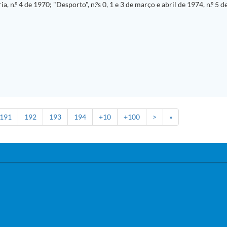
 n.º 4 de 1970; "Desporto", n.ºs 0, 1 e 3 de março e abril de 1974, n.º 5 
191
192
193
194
+10
+100
>
»