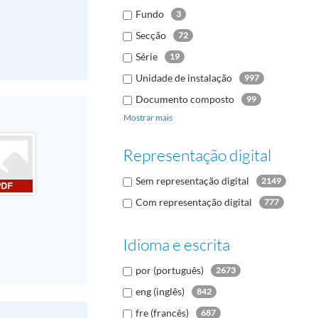
Fundo
3
Secção
72
Série
19
Unidade de instalação
997
Documento composto
99
Mostrar mais
Documento
1731
Representação digital
Sem representação digital
2149
Com representação digital
777
Idioma e escrita
por (português)
2673
eng (inglês)
842
fre (francês)
687