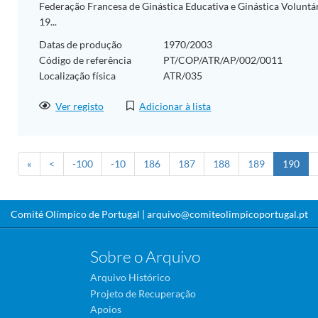
Federação Francesa de Ginástica Educativa e Ginástica Voluntária,
19...
Datas de produção
1970/2003
Código de referência
PT/COP/ATR/AP/002/0011
Localização física
ATR/035
Ver registo
Adicionar à lista
«
<
-100
-10
186
187
188
189
190
Comité Olímpico de Portugal |
arquivo@comiteolimpicoportugal.pt
Sobre o Arquivo
Arquivo Histórico
Projeto de Recuperação
Apoios