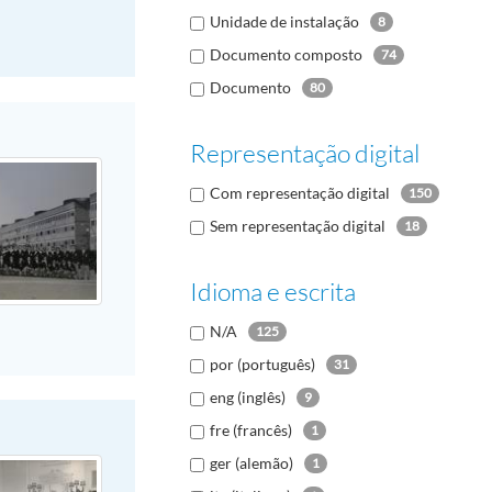
Unidade de instalação
8
Documento composto
74
Documento
80
Representação digital
Com representação digital
150
Sem representação digital
18
Idioma e escrita
N/A
125
por (português)
31
eng (inglês)
9
fre (francês)
1
ger (alemão)
1