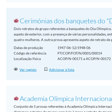
Cerimónias dos banquetes do "D
Dois retratos de grupo referentes a banquetes do Dia Olímpico
aspeto de exterior, com a presença de várias personalidades, en
quatro mulheres. A outra prova apresenta aspeto de retrato de g
Datas de produção
1947-06-12/1948-06
Código de referência
PT/COP/FOT/N/0001/00014
Localização física
ACOP/N-00171 a ACOP/N-00172
Ver registo
Adicionar à lista
Academia Olímpica Internaciona
Conjunto de 5 provas referentes à Academia Olímpica Internaci
diplomas; retratos de grupo; convívio à mesa e retrato de grupo