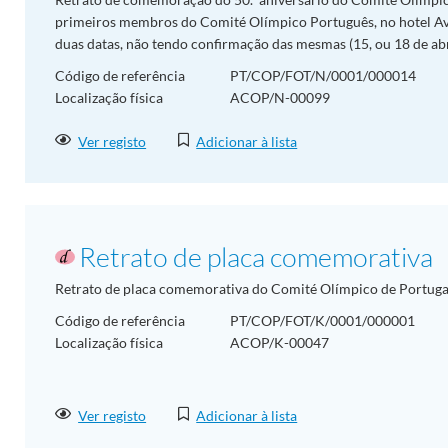
primeiros membros do Comité Olímpico Português, no hotel Ave
duas datas, não tendo confirmação das mesmas (15, ou 18 de abri
Código de referência
PT/COP/FOT/N/0001/000014
Localização física
ACOP/N-00099
Ver registo
Adicionar à lista
Retrato de placa comemorativa
Retrato de placa comemorativa do Comité Olímpico de Portuga
Código de referência
PT/COP/FOT/K/0001/000001
Localização física
ACOP/K-00047
Ver registo
Adicionar à lista