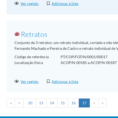
Ver registo
Adicionar à lista
Retratos
Conjunto de 3 retratos: um retrato individual, cortado e não id
Fernando Machado e Pereira de Castro e retrato individual de 
Código de referência
PT/COP/FOT/N/0001/00017
Localização física
ACOP/N-00185 a ACOP/N-00187
Ver registo
Adicionar à lista
«
<
-10
13
14
15
16
17
>
»