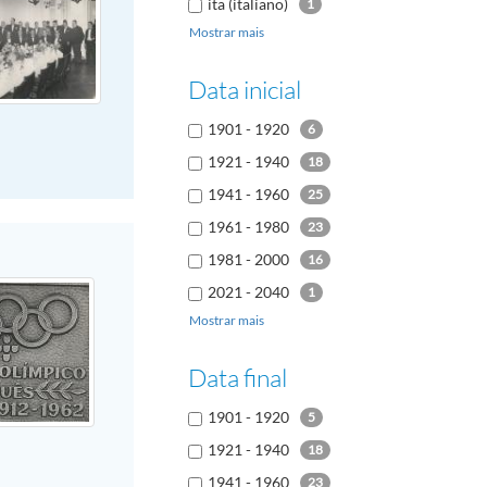
ita (italiano)
1
Mostrar mais
vários idiomas
1
Data inicial
1901 - 1920
6
1921 - 1940
18
1941 - 1960
25
1961 - 1980
23
1981 - 2000
16
2021 - 2040
1
Mostrar mais
Data final
1901 - 1920
5
1921 - 1940
18
1941 - 1960
23