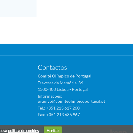
Contactos
Comité Olímpico de Portugal
Travessa da Memória, 36
1300-403 Lisboa - Portugal
Informações:
arquivo@comiteolimpicoportugal.pt
Tel.: +351 213 617 260
Fax: +351 213 636 967
nossa
política de cookies
Aceitar