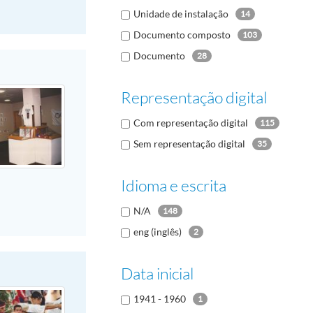
Unidade de instalação
14
Documento composto
103
Documento
28
Representação digital
Com representação digital
115
Sem representação digital
35
Idioma e escrita
N/A
148
eng (inglês)
2
Data inicial
1941 - 1960
1