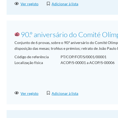
Ver registo
Adicionar à lista
90.º aniversário do Comité Olím
Conjunto de 6 provas, sobre o 90.º aniversário do Comité Olímpi
disposição das mesas; troféus e prémios; retrato de João Paul
Código de referência
PT/COP/FOT/S/0001/00001
Localização física
ACOP/S-00001 a ACOP/S-00006
Ver registo
Adicionar à lista