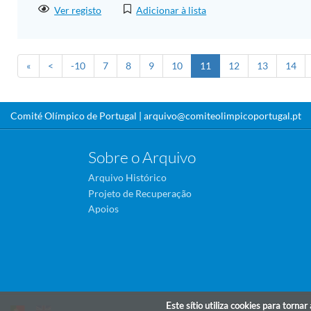
Ver registo
Adicionar à lista
«
<
-10
7
8
9
10
11
12
13
14
Comité Olímpico de Portugal |
arquivo@comiteolimpicoportugal.pt
Sobre o Arquivo
Arquivo Histórico
Projeto de Recuperação
Apoios
Este sítio utiliza cookies para torna