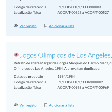
Código de referência
PT/COP/FOT/T/0003/00003
Localização física
ACOP/T-00525 a ACOP/T-00527
Ver registo
Adicionar à lista
Jogos Olímpicos de Los Angeles
Retrato de atleta Margarida Borges Marques do Carmo Manz, du
Olímpicos de Los Angeles, 1984. A prova tem duplicado.
Datas de produção
1984/1984
Código de referência
PT/COP/FOT/T/0004/000002
Localização física
ACOP/T-00968 a ACOP/T-00969
Ver registo
Adicionar à lista