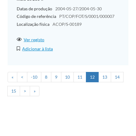
Datas de produção
2004-05-27/2004-05-30
Código de referência
PT/COP/FOT/S/0001/000007
Localização física
ACOP/S-00189
Ver registo
Adicionar à lista
«
<
-10
8
9
10
11
12
13
14
15
>
»