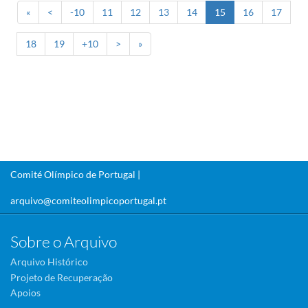
«
<
-10
11
12
13
14
15
16
17
18
19
+10
>
»
Comité Olímpico de Portugal |
arquivo@comiteolimpicoportugal.pt
Sobre o Arquivo
Arquivo Histórico
Projeto de Recuperação
Apoios