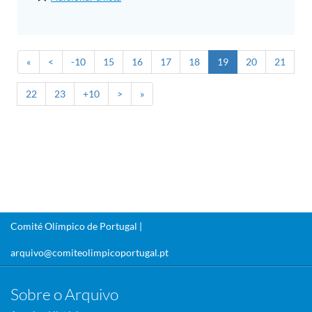
«
<
-10
15
16
17
18
19
20
21
22
23
+10
>
»
Comité Olímpico de Portugal |
arquivo@comiteolimpicoportugal.pt
Sobre o Arquivo