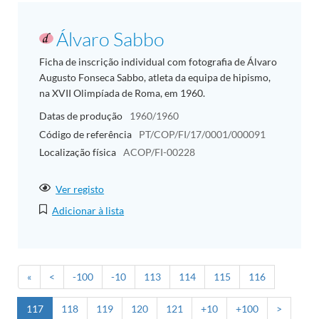
Álvaro Sabbo
Ficha de inscrição individual com fotografia de Álvaro
Augusto Fonseca Sabbo, atleta da equipa de hipismo,
na XVII Olimpíada de Roma, em 1960.
Datas de produção
1960/1960
Código de referência
PT/COP/FI/17/0001/000091
Localização física
ACOP/FI-00228
Ver registo
Adicionar à lista
«
<
-100
-10
113
114
115
116
117
118
119
120
121
+10
+100
>