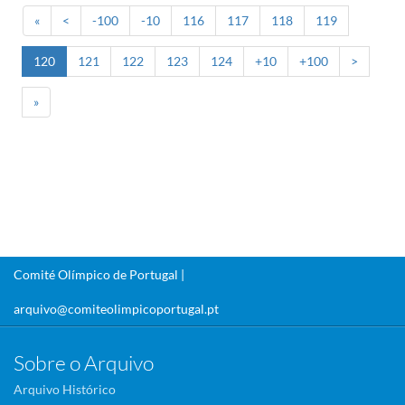
«
<
-100
-10
116
117
118
119
120
121
122
123
124
+10
+100
>
»
Comité Olímpico de Portugal |
arquivo@comiteolimpicoportugal.pt
Sobre o Arquivo
Arquivo Histórico