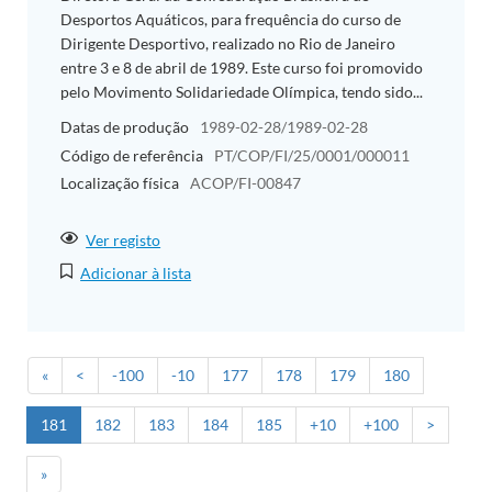
Desportos Aquáticos, para frequência do curso de
Dirigente Desportivo, realizado no Rio de Janeiro
entre 3 e 8 de abril de 1989. Este curso foi promovido
pelo Movimento Solidariedade Olímpica, tendo sido...
Datas de produção
1989-02-28/1989-02-28
Código de referência
PT/COP/FI/25/0001/000011
Localização física
ACOP/FI-00847
Ver registo
Adicionar à lista
«
<
-100
-10
177
178
179
180
181
182
183
184
185
+10
+100
>
»